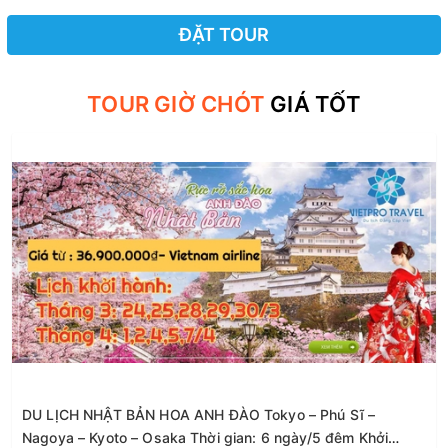
ĐẶT TOUR
TOUR GIỜ CHÓT
GIÁ TỐT
DU LỊCH NHẬT BẢN HOA ANH ĐÀO Tokyo – Phú Sĩ –
Nagoya – Kyoto – Osaka Thời gian: 6 ngày/5 đêm Khởi