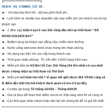
╔════════════════╗
#DỊCH_VỤ_COMBO_CÓ_GÌ
:
🔥 - Vé máy bay khứ hồi , đã bao gồm thuế phí,
🔥 - Lịch trình xe shuttle bus đưa/đón sân bay miễn phí cho khách lưu trú tại
khách sạn
🔥- 2 đêm ngủ
khách sạn 5 sao Dát vàng đầu tiên tại Việt Nam “ ĐÀ
NẴNG GOLDEN BAY”
🔥- Buffert sáng tại khách sạn đẳng cấp, nhiều dinh dưỡng
🔥 - Nước uống welcome drink chào mừng khi nhận phòng.
🔥 - Sử dụng các tiện ích cao cấp trong khách sạn
🔥 - Thời gian nhận phòng : Từ 14h đến 12h00 ngày hôm sau;
🔥- Miễn phí tắm tại
Hồ Bơi Vô Cực Dát Vàng 24k lớn nhất và cao nhất
được chứng nhận tại Việt Nam và Thế Giới
🔥- Miễn phí
mô hình thu nhỏ 7 kì quan thế giới được MẠ VÀNG cũng sẽ
là điểm đặc biệt thu hút khách tham quan và lưu trú tại đây.
🔥 - Combo áp dụng
Từ tháng 2/2020 – Tháng 6/2020
🔥 - Giá cả thay đổi theo thời điểm check vé. Đặt càng sớm thì vé càng rẻ
🔥 - Các thời gian khác inbox hoặc liên hệ với chúng tôi để có giá tốt nhất:
=========================================================