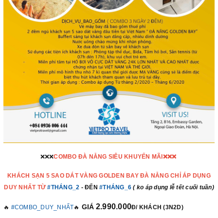
❌❌❌
COMBO ĐÀ NẴNG SIÊU KHUYẾN MÃI❌❌❌
KHÁCH SẠN 5 SAO DÁT VÀNG GOLDEN BAY ĐÀ NẴNG CHỈ ÁP DỤNG
DUY NHẤT TỪ
#THÁNG_2
- ĐẾN
#THÁNG_6
( ko áp dụng lễ tết cuối tuần)
2.990.000
GIÁ
🔥
#COMBO_DUY_NHẤT
🔥
Đ/ KHÁCH (3N2D)