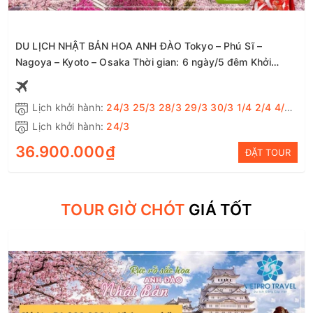
DU LỊCH NHẬT BẢN HOA ANH ĐÀO Tokyo – Phú Sĩ –
Nagoya – Kyoto – Osaka Thời gian: 6 ngày/5 đêm Khởi
hành: Tháng 3: 24/3; 25/3; 28/3; 29/3; 30/3 Tháng 4: 1/4;
2/4; 4/4; 5/4; 7/4 Phương tiện: Bay hàng không Vietnam
Lịch khởi hành:
24/3 25/3 28/3 29/3 30/3 1/4 2/4 4/4 5/4 7/4
Airline, Shinkansen, ôtô
Lịch khởi hành:
24/3
Thời gian:
6 ngày 5 đêm
36.900.000₫
ĐẶT TOUR
TOUR GIỜ CHÓT
GIÁ TỐT