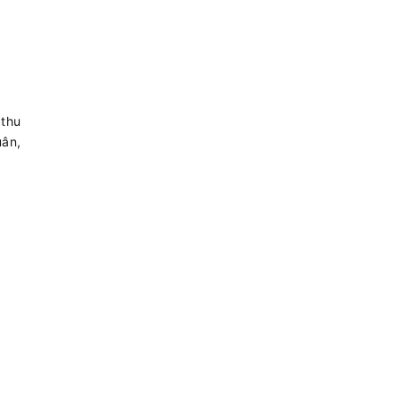
 thu
uân,