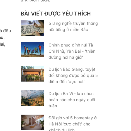
BÀI VIẾT ĐƯỢC YÊU THÍCH
5 làng nghề truyền thống
nổi tiếng ở miền Bắc
hà đều
âu,
ại,
Chinh phục đỉnh núi Tà
Chì Nhù, Yên Bái - 'thiên
đường nơi hạ giới'
Du lịch Bắc Giang, tuyệt
đối không được bỏ qua 5
điểm đến 'cực hot'
Du lịch Ba Vì - lựa chọn
hoàn hảo cho ngày cuối
tuần
Đổi gió với 5 homestay ở
Hà Nội 'cực chất' cho
khách du lịch