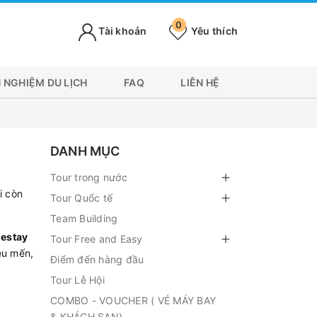
0
Tài khoản
Yêu thích
H NGHIỆM DU LỊCH
FAQ
LIÊN HỆ
DANH MỤC
Tour trong nước
i còn
Tour Quốc tế
Team Building
estay
Tour Free and Easy
êu mến,
Điểm đến hàng đầu
Tour Lễ Hội
COMBO - VOUCHER ( VÉ MÁY BAY
& KHÁCH SẠN)