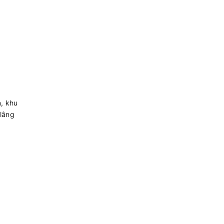
n, khu
 lắng