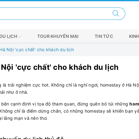
DU LỊCH
TOUR KHUYẾN MẠI
TIN TỨC
KIN
Hà Nội 'cực chất' cho khách du lịch
Nội 'cực chất' cho khách du lịch
g là trải nghiệm cực hot. Không chỉ là nghỉ ngơi, homestay ở Hà Nộ
mái như ở nhà.
 bên cạnh định vị tọa độ tham quan, đừng quên bỏ túi những
hom
. Không chỉ là điểm dừng chân, có những homestay sẽ khiến bạn y
ại lãng mạn và nên thơ.