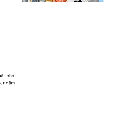
ất phải
ố, ngắm