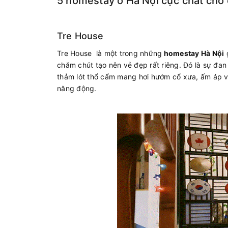
5 homestay ở Hà Nội cực chất cho 
Tre House
Tre House là một trong những
homestay Hà Nội
g
chăm chút tạo nên vẻ đẹp rất riêng. Đó là sự đan
thảm lót thổ cẩm mang hơi hướm cổ xưa, ấm áp và
năng động.