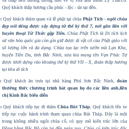
và thắp nén hương tưởng nhớ về vị vua anh minh Lý TháiTổ.
Quý khách thắp hương cầu phúc - lộc - tài tại đền.
:
Quý khách
thăm quan và lễ phật tại chùa
Phật Tích
- ngôi chùa
đẹp nổi tiếng được xây dựng từ thế kỷ thứ 7, nơi gắn liền với
huyền thoại Từ Thức gặp Tiên.
Chùa Phật Tích là Di tích lịch
sử văn hóa quốc gia còn gìn giữ được di vật cổ của Phật giáo với
số lượng lớn và đa dạng. Chùa tọa lạc trên sườn núi Lạn Kha,
huyện Tiên Du, tỉnh Bắc Ninh, xưa kia mang tên Vạn Phúc Tự
được khởi dựng vào khoảng thế kỷ thứ VII – X, đ
oàn thắp hương
tại khu di tích
:
Quý khách
ăn trưa tại nhà hàng Phú Sơn Bắc Ninh,
đoàn
thưởng thức chương trình hát quan họ do các liền anh,liền
chị Kinh Bắc biểu diễn
:
Quý khách
tiếp tục đi thăm
Chùa Bút Tháp
,
Quý khách lên xe
tiếp tục cuộc hành trình tham quan chùa Bút Tháp. Đây là một
trong không nhiều ngôi chùa cổ, có quy mô kiến trúc lớn của
Đồng bằng Bắc Bộ còn lại đến ngày nay.
Chùa có kiến trúc độc