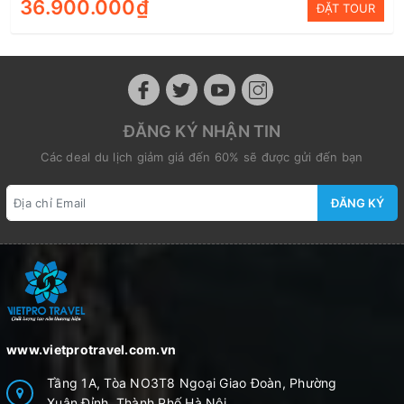
36.900.000₫
ĐẶT TOUR
ĐĂNG KÝ NHẬN TIN
Các deal du lịch giảm giá đến 60% sẽ được gửi đến bạn
ĐĂNG KÝ
www.vietprotravel.com.vn
Tầng 1A, Tòa NO3T8 Ngoại Giao Đoàn, Phường
Xuân Đỉnh, Thành Phố Hà Nội