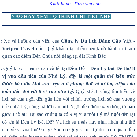
Khởi hành:
Theo yêu cầu
NÀO HÃY XEM LỘ TRÌNH CHI TIẾT NHÉ
0:
Xe và hướng dẫn viên
của
Công ty
Du lịch Đẳng Cấp Việt -
Vietpro Travel
đón Quý khách tại điểm hẹn,khởi hành đi thăm
quan các điểm Đền Chùa nổi tiếng tại đất Kinh Bắc.
:
Quý khách
thăm quan và lễ tại
Đền Đô – Đền Lý bát Đế thờ 8
vị vua đầu tiên của Nhà Lý,
đây là một quần thể kiến trúc
được bảo tồn
khá trọn vẹn nơi phụng thờ và tưởng niệm của
toàn dân đối với 8 vị vua nhà Lý
.
Quý khách cùng tìm hiểu về
lịch sử của ngôi đền gắn liền với chính trường lịch sử của vương
triều nhà Lý, cùng trả lời câu hỏi: Ngôi đền được xây dựng từ bao
giờ? Thờ ai? Tại sao chúng ta có 9 vị vua thời Lý mà ngôi đền lại
có tên là Đền Lý Bát Đế? Và lịch sử ngày nay nhìn nhận như thế
nào về vị vua thứ 9 này? Sau đó Quý khách tự do tham quan đền