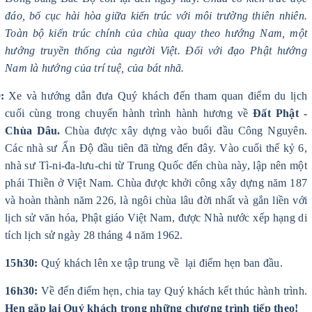
đáo, bố cục hài hòa giữa kiến trúc với môi trường thiên nhiên.
Toàn bộ kiến trúc chính của chùa quay theo hướng Nam, một
hướng truyền thống của người Việt. Đối với đạo Phật hướng
Nam là hướng của trí tuệ, của bát nhã.
:
Xe và hướng dẫn đưa Quý khách đến tham quan điểm du lịch
cuối cùng trong chuyến hành trình hành hương về
Đất Phật -
Chùa Dâu.
Chùa được xây dựng vào buổi đầu Công Nguyên.
Các nhà sư Ấn Độ đầu tiên đã từng đến đây. Vào cuối thế kỷ 6,
nhà sư Tì-ni-đa-lưu-chi từ Trung Quốc đến chùa này, lập nên một
phái Thiền ở Việt Nam. Chùa được khởi công xây dựng năm 187
và hoàn thành năm 226, là ngôi chùa lâu đời nhất và gắn liền với
lịch sử văn hóa, Phật giáo Việt Nam, được Nhà nước xếp hạng di
tích lịch sử ngày 28 tháng 4 năm 1962.
15h30:
Quý khách lên xe tập trung về lại điểm hẹn ban đầu.
16h30:
Về đến điểm hẹn, chia tay Quý khách kết thúc hành trình.
Hẹn gặp lại Quý khách trong những chương trình tiếp theo!